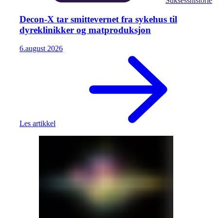
Suksesshistorie
Decon-X tar smittevernet fra sykehus til
dyreklinikker og matproduksjon
6.
august
2026
Les artikkel