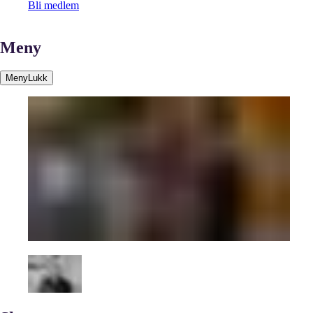
Bli medlem
Meny
Meny
Lukk