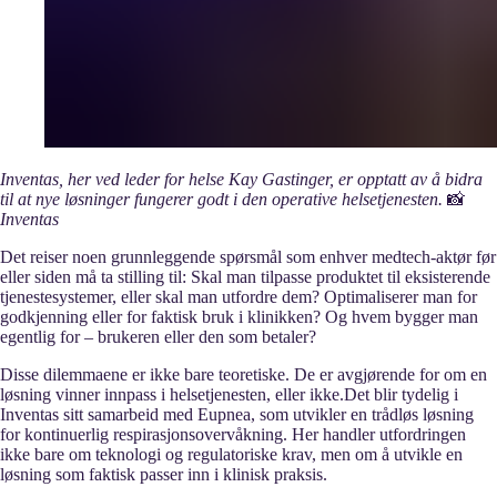
Inventas, her ved leder for helse Kay Gastinger, er opptatt av å bidra
til at nye løsninger fungerer godt i den operative helsetjenesten.
📸
Inventas
Det reiser noen grunnleggende spørsmål som enhver medtech-aktør før
eller siden må ta stilling til: Skal man tilpasse produktet til eksisterende
tjenestesystemer, eller skal man utfordre dem? Optimaliserer man for
godkjenning eller for faktisk bruk i klinikken? Og hvem bygger man
egentlig for – brukeren eller den som betaler?
Disse dilemmaene er ikke bare teoretiske. De er avgjørende for om en
løsning vinner innpass i helsetjenesten, eller ikke.Det blir tydelig i
Inventas sitt samarbeid med Eupnea, som utvikler en trådløs løsning
for kontinuerlig respirasjonsovervåkning. Her handler utfordringen
ikke bare om teknologi og regulatoriske krav, men om å utvikle en
løsning som faktisk passer inn i klinisk praksis.