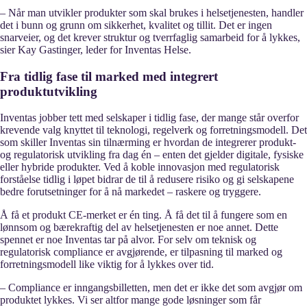
– Når man utvikler produkter som skal brukes i helsetjenesten, handler
det i bunn og grunn om sikkerhet, kvalitet og tillit. Det er ingen
snarveier, og det krever struktur og tverrfaglig samarbeid for å lykkes,
sier Kay Gastinger, leder for Inventas Helse.
Fra tidlig fase til marked med integrert
produktutvikling
Inventas jobber tett med selskaper i tidlig fase, der mange står overfor
krevende valg knyttet til teknologi, regelverk og forretningsmodell. Det
som skiller Inventas sin tilnærming er hvordan de integrerer produkt-
og regulatorisk utvikling fra dag én – enten det gjelder digitale, fysiske
eller hybride produkter. Ved å koble innovasjon med regulatorisk
forståelse tidlig i løpet bidrar de til å redusere risiko og gi selskapene
bedre forutsetninger for å nå markedet – raskere og tryggere.
Å få et produkt CE-merket er én ting. Å få det til å fungere som en
lønnsom og bærekraftig del av helsetjenesten er noe annet. Dette
spennet er noe Inventas tar på alvor. For selv om teknisk og
regulatorisk compliance er avgjørende, er tilpasning til marked og
forretningsmodell like viktig for å lykkes over tid.
– Compliance er inngangsbilletten, men det er ikke det som avgjør om
produktet lykkes. Vi ser altfor mange gode løsninger som får