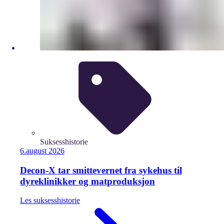
Suksesshistorie
6.
august
2026
Decon-X tar smittevernet fra sykehus til
dyreklinikker og matproduksjon
Les
suksesshistorie