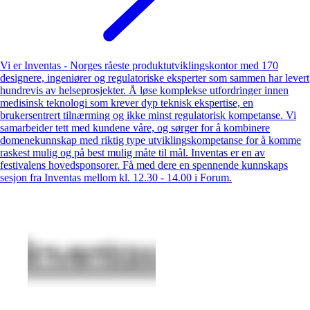
Vi er Inventas - Norges råeste produktutviklingskontor med 170
designere, ingeniører og regulatoriske eksperter som sammen har levert
hundrevis av helseprosjekter. Å løse komplekse utfordringer innen
medisinsk teknologi som krever dyp teknisk ekspertise, en
brukersentrert tilnærming og ikke minst regulatorisk kompetanse. Vi
samarbeider tett med kundene våre, og sørger for å kombinere
domenekunnskap med riktig type utviklingskompetanse for å komme
raskest mulig og på best mulig måte til mål. Inventas er en av
festivalens hovedsponsorer. Få med dere en spennende kunnskaps
sesjon fra Inventas mellom kl. 12.30 - 14.00 i Forum.