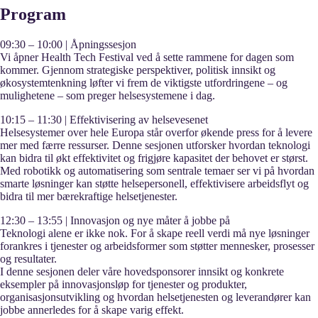
Program
09:30 – 10:00 | Åpningssesjon
Vi åpner Health Tech Festival ved å sette rammene for dagen som
kommer. Gjennom strategiske perspektiver, politisk innsikt og
økosystemtenkning løfter vi frem de viktigste utfordringene – og
mulighetene – som preger helsesystemene i dag.
10:15 – 11:30 | Effektivisering av helsevesenet
Helsesystemer over hele Europa står overfor økende press for å levere
mer med færre ressurser. Denne sesjonen utforsker hvordan teknologi
kan bidra til økt effektivitet og frigjøre kapasitet der behovet er størst.
Med robotikk og automatisering som sentrale temaer ser vi på hvordan
smarte løsninger kan støtte helsepersonell, effektivisere arbeidsflyt og
bidra til mer bærekraftige helsetjenester.
12:30 – 13:55 | Innovasjon og nye måter å jobbe på
Teknologi alene er ikke nok. For å skape reell verdi må nye løsninger
forankres i tjenester og arbeidsformer som støtter mennesker, prosesser
og resultater.
I denne sesjonen deler våre hovedsponsorer innsikt og konkrete
eksempler på innovasjonsløp for tjenester og produkter,
organisasjonsutvikling og hvordan helsetjenesten og leverandører kan
jobbe annerledes for å skape varig effekt.