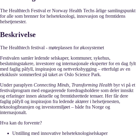
The Healthtech Festival er Norway Health Techs årlige samlingspunkt
for alle som brenner for helseteknologi, innovasjon og fremtidens
helsetjenester.
Beskrivelse
The Healthtech festival - møteplassen for økosystemet
Festivalen samler ledende selskaper, kommuner, sykehus,
beslutningstakere, investorer og internasjonale eksperter for en dag fylt
med faglig påfyll, inspirasjon og nettverksbygging – etterfulgt av en
eksklusiv sommerfest på taket av Oslo Science Park.
Under paraplyen
Connecting Minds, Transforming Health
byr vi på et
festivalprogram med engasjerende foredragsholdere som deler innsikt
og erfaringer innen aktuelle og fremtidsrettede temaer. Her får dere
faglig påfyll og inspirasjon fra ledende aktører i helsetjenesten,
teknologibransjen og investormiljøet – både fra Norge og
internasjonalt.
Hva kan du forvente?
Utstilling med innovative helseteknologiselskaper