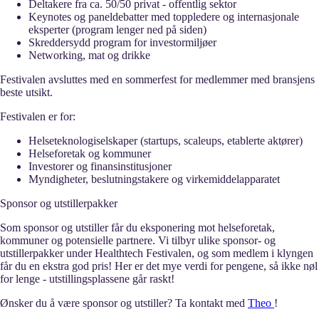
Deltakere fra ca. 50/50 privat - offentlig sektor
Keynotes og paneldebatter med toppledere og internasjonale
eksperter (program lenger ned på siden)
Skreddersydd program for investormiljøer
Networking, mat og drikke
Festivalen avsluttes med en sommerfest for medlemmer med bransjens
beste utsikt.
Festivalen er for:
Helseteknologiselskaper (startups, scaleups, etablerte aktører)
Helseforetak og kommuner
Investorer og finansinstitusjoner
Myndigheter, beslutningstakere og virkemiddelapparatet
Sponsor og utstillerpakker
Som sponsor og utstiller får du eksponering mot helseforetak,
kommuner og potensielle partnere. Vi tilbyr ulike sponsor- og
utstillerpakker under Healthtech Festivalen, og som medlem i klyngen
får du en ekstra god pris! Her er det mye verdi for pengene, så ikke nøl
for lenge - utstillingsplassene går raskt!
Ønsker du å være sponsor og utstiller? Ta kontakt med
Theo
!