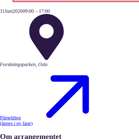
11
Juni
2026
09:00
–
17:00
Forskningsparken, Oslo
Påmelding
(åpnes i ny fane)
Om arrangementet