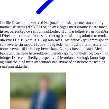
Cecilie Daae er direktør ved Nasjonalt kunnskapssenter om vold og
traumatisk stress (NKVTS) og en av Norges mest erfarne ledere innen
helse, beredskap og samfunnssikkerhet. Hun har tidligere vært direktør
i Direktoratet for samfunnssikkerhet og beredskap og administrerende
direktør i Helse Nord RHF, og hun satt i Totalberedskapskommisjonen
som leverte sin rapport i 2023. I dag leder hun også porteføljestyret for
forsvarsevne, sikkerhet og beredskap i Norges forskningsråd. Med
bakgrunn fra både helsesektoren, beredskapsmyndigheter og forskning
bringer Daae et helhetlig perspektiv på hvordan teknologi, kunnskap
og samarbeid på tvers av sektorer kan styrke både helseberedskap og
samfunnssikkerhet.