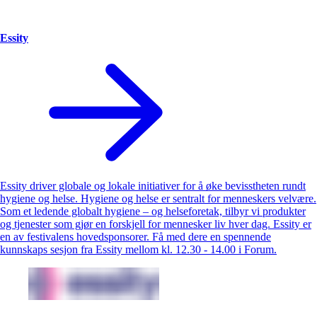
Essity
Essity driver globale og lokale initiativer for å øke bevisstheten rundt
hygiene og helse. Hygiene og helse er sentralt for menneskers velvære.
Som et ledende globalt hygiene – og helseforetak, tilbyr vi produkter
og tjenester som gjør en forskjell for mennesker liv hver dag. Essity er
en av festivalens hovedsponsorer. Få med dere en spennende
kunnskaps sesjon fra Essity mellom kl. 12.30 - 14.00 i Forum.