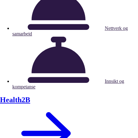
Nettverk og
samarbeid
Innsikt og
kompetanse
Health2B