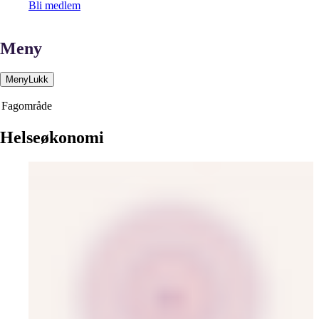
Bli medlem
Meny
Meny
Lukk
Fagområde
Helseøkonomi