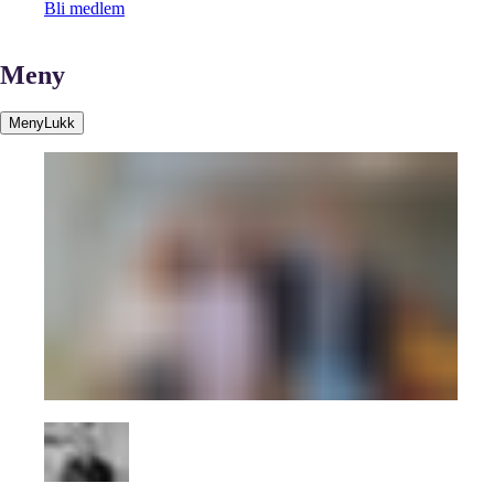
Bli medlem
Meny
Meny
Lukk