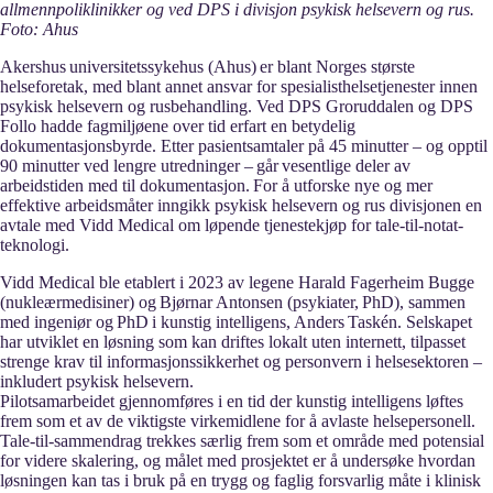
allmennpoliklinikker og ved DPS i divisjon psykisk helsevern og rus.
Foto: Ahus
Akershus universitetssykehus (Ahus) er blant Norges største
helseforetak, med blant annet ansvar for spesialisthelsetjenester innen
psykisk helsevern og rusbehandling. Ved DPS Groruddalen og DPS
Follo hadde fagmiljøene over tid erfart en betydelig
dokumentasjonsbyrde. Etter pasientsamtaler på 45 minutter – og opptil
90 minutter ved lengre utredninger – går vesentlige deler av
arbeidstiden med til dokumentasjon. For å utforske nye og mer
effektive arbeidsmåter inngikk psykisk helsevern og rus divisjonen en
avtale med Vidd Medical om løpende tjenestekjøp for tale-til-notat-
teknologi.
Vidd Medical ble etablert i 2023 av legene Harald Fagerheim Bugge
(nukleærmedisiner) og Bjørnar Antonsen (psykiater, PhD), sammen
med ingeniør og PhD i kunstig intelligens, Anders Taskén. Selskapet
har utviklet en løsning som kan driftes lokalt uten internett, tilpasset
strenge krav til informasjonssikkerhet og personvern i helsesektoren –
inkludert psykisk helsevern.
Pilotsamarbeidet gjennomføres i en tid der kunstig intelligens løftes
frem som et av de viktigste virkemidlene for å avlaste helsepersonell.
Tale-til-sammendrag trekkes særlig frem som et område med potensial
for videre skalering, og målet med prosjektet er å undersøke hvordan
løsningen kan tas i bruk på en trygg og faglig forsvarlig måte i klinisk