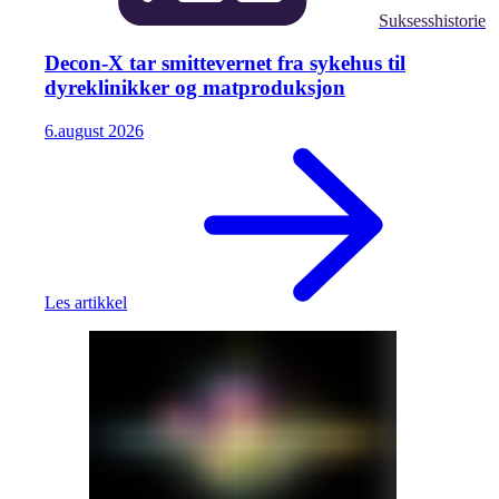
Suksesshistorie
Decon-X tar smittevernet fra sykehus til
dyreklinikker og matproduksjon
6.
august
2026
Les artikkel