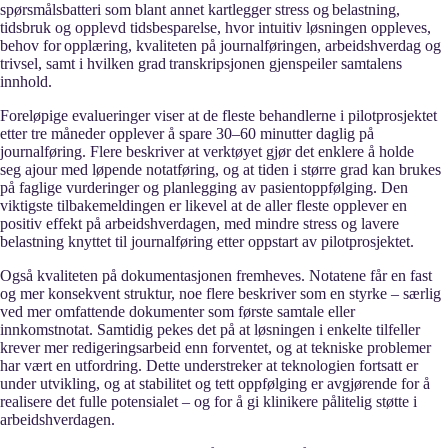
spørsmålsbatteri som blant annet kartlegger stress og belastning,
tidsbruk og opplevd tidsbesparelse, hvor intuitiv løsningen oppleves,
behov for opplæring, kvaliteten på journalføringen, arbeidshverdag og
trivsel, samt i hvilken grad transkripsjonen gjenspeiler samtalens
innhold.
Foreløpige evalueringer viser at de fleste behandlerne i pilotprosjektet
etter tre måneder opplever å spare 30–60 minutter daglig på
journalføring. Flere beskriver at verktøyet gjør det enklere å holde
seg ajour med løpende notatføring, og at tiden i større grad kan brukes
på faglige vurderinger og planlegging av pasientoppfølging. Den
viktigste tilbakemeldingen er likevel at de aller fleste opplever en
positiv effekt på arbeidshverdagen, med mindre stress og lavere
belastning knyttet til journalføring etter oppstart av pilotprosjektet.
Også kvaliteten på dokumentasjonen fremheves. Notatene får en fast
og mer konsekvent struktur, noe flere beskriver som en styrke – særlig
ved mer omfattende dokumenter som første samtale eller
innkomstnotat. Samtidig pekes det på at løsningen i enkelte tilfeller
krever mer redigeringsarbeid enn forventet, og at tekniske problemer
har vært en utfordring. Dette understreker at teknologien fortsatt er
under utvikling, og at stabilitet og tett oppfølging er avgjørende for å
realisere det fulle potensialet – og for å gi klinikere pålitelig støtte i
arbeidshverdagen.