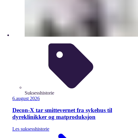
Suksesshistorie
6.
august
2026
Decon-X tar smittevernet fra sykehus til
dyreklinikker og matproduksjon
Les
suksesshistorie