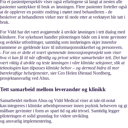
Fra et pasientperspektiv viser også erfaringene så langt at nesten alle
pasienter samtykker til bruk av løsningen. Flere pasienter forteller også
at de opplever en positiv endring i møtet med behandleren - de
beskriver at behandleren virker mer til stede etter at verktøyet ble tatt i
bruk.
For Vidd har det vært avgjørende å utvikle løsningen i tett dialog med
klinikere. For sykehuset handler piloteringen både om å teste gevinster
og avdekke utfordringer, samtidig som innføringen skjer innenfor
rammene av gjeldende krav til informasjonssikkerhet og personvern.
-
For oss er dette et svært spennende innovasjonsprosjekt som viser
hva vi kan få til når offentlig og privat sektor samarbeider tett. Det har
vært viktig å utvikle og teste løsningen i våre kliniske seksjoner, slik at
teknologien kan tilpasses kliniske behov – og dermed bidra til mer
bærekraftige helsetjenester
, sier Gro Helen Øiestad Nordberg,
prosjektansvarlig ved Ahus.
Tett samarbeid mellom leverandør og klinikk
Samarbeidet mellom Ahus og Vidd Medical viser at tale-til-notat
kan integreres i kliniske arbeidsprosesser innen psykisk helsevern og gi
målbare gevinster i form av spart tid og økt trivsel. Samtidig legger
piloteringen et solid grunnlag for videre utvikling
og ansvarlig implementering.