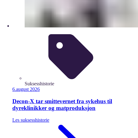
Suksesshistorie
6.
august
2026
Decon-X tar smittevernet fra sykehus til
dyreklinikker og matproduksjon
Les
suksesshistorie