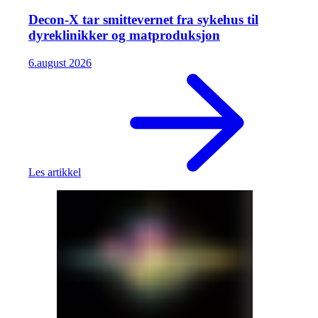
Decon-X tar smittevernet fra sykehus til
dyreklinikker og matproduksjon
6.
august
2026
Les artikkel