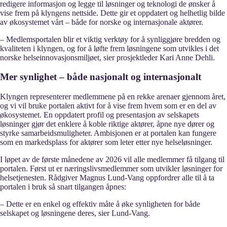
redigere informasjon og legge til løsninger og teknologi de ønsker å
vise frem på klyngens nettside. Dette gir et oppdatert og helhetlig bilde
av økosystemet vårt – både for norske og internasjonale aktører.
– Medlemsportalen blir et viktig verktøy for å synliggjøre bredden og
kvaliteten i klyngen, og for å løfte frem løsningene som utvikles i det
norske helseinnovasjonsmiljøet, sier prosjektleder Kari Anne Dehli.
Mer synlighet – både nasjonalt og internasjonalt
Klyngen representerer medlemmene på en rekke arenaer gjennom året,
og vi vil bruke portalen aktivt for å vise frem hvem som er en del av
økosystemet. En oppdatert profil og presentasjon av selskapets
løsninger gjør det enklere å koble riktige aktører, åpne nye dører og
styrke samarbeidsmuligheter. Ambisjonen er at portalen kan fungere
som en markedsplass for aktører som leter etter nye helseløsninger.
I løpet av de første månedene av 2026 vil alle medlemmer få tilgang til
portalen. Først ut er næringslivsmedlemmer som utvikler løsninger for
helsetjenesten. Rådgiver Magnus Lund-Vang oppfordrer alle til å ta
portalen i bruk så snart tilgangen åpnes:
– Dette er en enkel og effektiv måte å øke synligheten for både
selskapet og løsningene deres, sier Lund-Vang.