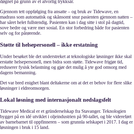
døgnet på grunn av et alvorlig trykksår.
Gjennom tett oppfølging fra ansatte – og bruk av Tidewave, en
madrass som automatisk og skånsomt snur pasienten gjennom natten –
har såret helet fullstendig. Pasienten kan i dag sitte i stol på dagtid,
sove bedre og være mer sosial. En stor forbedring både for pasienten
selv og for pårørende.
Støtte til helsepersonell – ikke erstatning
Under besøket ble det understreket at teknologiske løsninger ikke skal
erstatte helsepersonell, men bidra som støtte. Tidewave frigjør tid,
reduserer fysisk belastning og gjør det mulig å yte god omsorg med
dagens bemanning.
Det var bred enighet blant deltakerne om at det er behov for flere slike
løsninger i eldreomsorgen.
Lokal løsning med internasjonalt nedslagsfelt
Tidewave Medical er et gründerselskap fra Stavanger. Teknologien
bygger på en idé utviklet i oljeindustrien på 90-tallet, og ble videreført
av barnebarnet til oppfinneren – som grunnla selskapet i 2017. I dag er
løsningen i bruk i 15 land.