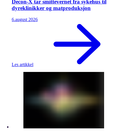
Decon-X tar smittevernet fra sykehus til
dyreklinikker og matproduksjon
6.
august
2026
Les artikkel