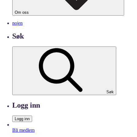
Om oss
no
|
en
Søk
Søk
Logg inn
Logg inn
Bli medlem