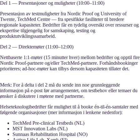
Del 1 — Presentasjoner og muligheter (10:00–11:00)
Presentasjon av testmuligheter fra Nordic Proof og University of
Twente, TechMed Centre — fra spesifikke fasiliteter til bredere
regionale kapasiteter. Bedrifter får en tydelig oversikt over ressurser og
ekspertise tilgjengelig for samskaping, testing og
produktutviklingssamarbeid.
Del 2 — Direktemøter (11:00–12:00)
Nettbaserte 1:1‑møter (15 minutter hver) mellom bedrifter og opptil fire
Nordic Proof‑partnere og/eller TechMed‑partnere. Forhåndsbookinger
prioriteres; ad‑hoc‑møter kan tilbys dersom kapasiteten tillater det.
Merk:
For å delta i del 2 må du sende inn noe grunnleggende
informasjon på e‑post før arrangementet, om testbehov eller temaer du
ønsker å diskutere i møtene med partnerne.
Helseteknologibedrifter får mulighet til å booke én‑til‑én‑samtaler med
følgende organisasjoner (mer informasjon i lenkene nedenfor):
TechMed Pre‑clinical Testbeds (NL)
MST Innovation Labs (NL)
Sunnaas Rehabilitation Hospital (NO)
Active Life Lab, Xamk (FI)