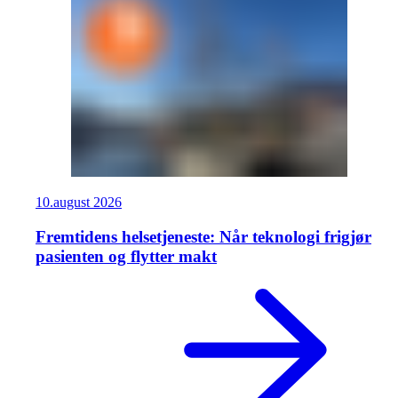
10.
august
2026
Fremtidens helsetjeneste: Når teknologi frigjør
pasienten og flytter makt