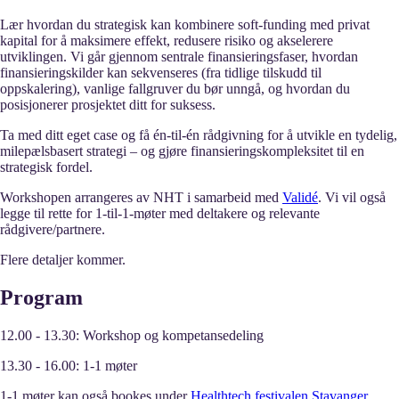
Lær hvordan du strategisk kan kombinere soft-funding med privat
kapital for å maksimere effekt, redusere risiko og akselerere
utviklingen. Vi går gjennom sentrale finansieringsfaser, hvordan
finansieringskilder kan sekvenseres (fra tidlige tilskudd til
oppskalering), vanlige fallgruver du bør unngå, og hvordan du
posisjonerer prosjektet ditt for suksess.
Ta med ditt eget case og få én-til-én rådgivning for å utvikle en tydelig,
milepælsbasert strategi – og gjøre finansieringskompleksitet til en
strategisk fordel.
Workshopen arrangeres av NHT i samarbeid med
Validé
. Vi vil også
legge til rette for 1-til-1-møter med deltakere og relevante
rådgivere/partnere.
Flere detaljer kommer.
Program
12.00 - 13.30: Workshop og kompetansedeling
13.30 - 16.00: 1-1 møter
1-1 møter kan også bookes under
Healthtech festivalen Stavanger