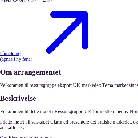
26
Mars
2026
13:00
–
14:00
Påmelding
(åpnes i ny fane)
Om arrangementet
Velkommen til ressursgruppe eksport UK-markedet: Tema markedsinnsi
Beskrivelse
Velkommen
til dette møtet i Ressursgruppe UK for medlemmer av Norwa
I dette møtet vil selskapet Clarimed presentere det britiske markedet, 
anskaffelser.
Om Eksportressursgrupper