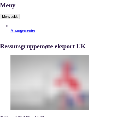
Meny
Meny
Lukk
Arrangementer
Ressursgruppemøte eksport UK