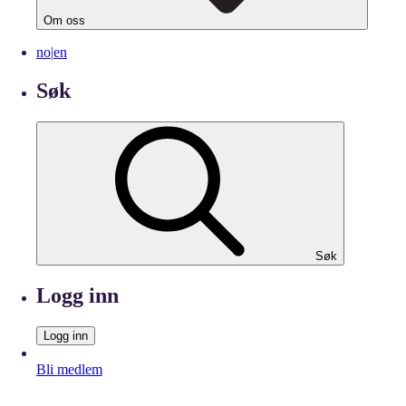
Om oss
no
|
en
Søk
Søk
Logg inn
Logg inn
Bli medlem