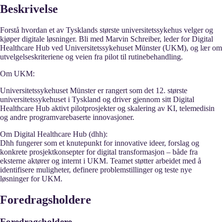
Beskrivelse
Forstå hvordan et av Tysklands største universitetssykehus velger og
kjøper digitale løsninger. Bli med Marvin Schreiber, leder for Digital
Healthcare Hub ved Universitetssykehuset Münster (UKM), og lær om
utvelgelseskriteriene og veien fra pilot til rutinebehandling.
Om UKM:
Universitetssykehuset Münster er rangert som det 12. største
universitetssykehuset i Tyskland og driver gjennom sitt Digital
Healthcare Hub aktivt pilotprosjekter og skalering av KI, telemedisin
og andre programvarebaserte innovasjoner.
Om Digital Healthcare Hub (dhh):
Dhh fungerer som et knutepunkt for innovative ideer, forslag og
konkrete prosjektkonsepter for digital transformasjon – både fra
eksterne aktører og internt i UKM. Teamet støtter arbeidet med å
identifisere muligheter, definere problemstillinger og teste nye
løsninger for UKM.
Foredragsholdere
Foredragsholdere