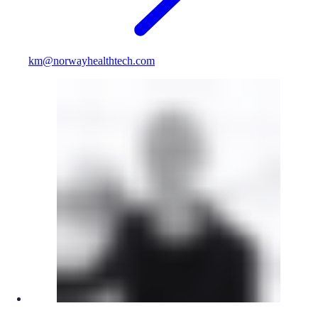
km@norwayhealthtech.com