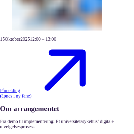
15
Oktober
2025
12:00
–
13:00
Påmelding
(åpnes i ny fane)
Om arrangementet
Fra demo til implementering: Et universitetssykehus’ digitale
utvelgelsesprosess