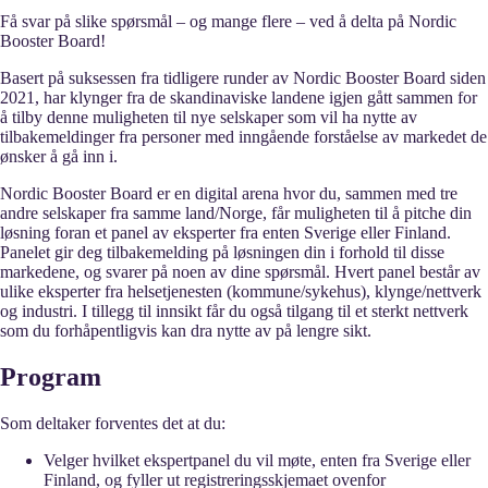
Få svar på slike spørsmål – og mange flere – ved å delta på Nordic
Booster Board!
Basert på suksessen fra tidligere runder av Nordic Booster Board siden
2021, har klynger fra de skandinaviske landene igjen gått sammen for
å tilby denne muligheten til nye selskaper som vil ha nytte av
tilbakemeldinger fra personer med inngående forståelse av markedet de
ønsker å gå inn i.
Nordic Booster Board er en digital arena hvor du, sammen med tre
andre selskaper fra samme land/Norge, får muligheten til å pitche din
løsning foran et panel av eksperter fra enten Sverige eller Finland.
Panelet gir deg tilbakemelding på løsningen din i forhold til disse
markedene, og svarer på noen av dine spørsmål. Hvert panel består av
ulike eksperter fra helsetjenesten (kommune/sykehus), klynge/nettverk
og industri. I tillegg til innsikt får du også tilgang til et sterkt nettverk
som du forhåpentligvis kan dra nytte av på lengre sikt.
Program
Som deltaker forventes det at du:
Velger hvilket ekspertpanel du vil møte, enten fra Sverige eller
Finland, og fyller ut registreringsskjemaet ovenfor