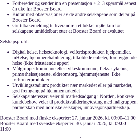
Forbereder og sender inn en presentasjon + 2–3 spørsmål senest
én uke før Booster Board
Bidrar med observasjoner av de andre selskapene som deltar på
Booster Board
Gir tilbakemelding til hverandre i et lukket møte kun for
selskapene umiddelbart etter at Booster Board er avsluttet
Selskapsprofil:
Digital helse, helseteknologi, velferdsprodukter, hjelpemidler,
mHelse, hjemmerehabilitering, tilkoblede enheter, forebyggende
helse (ikke frittstående apper)
Målgruppe: kommune eller fylkeskommune, f.eks. sykehus,
primærhelsetjeneste, eldreomsorg, hjemmetjeneste. Ikke
forbrukerprodukter.
Utviklingsstadium: produkter nær markedet eller på markedet,
god fremgang på hjemmemarkedet
Selskapsinteresser: veier til markedsadgang i Norden, konkrete
kundebehov, veier til produktvalidering/testing med målgruppen,
partnerskap med nordiske selskaper, innovasjonspartnerskap.
Booster Board med finske eksperter: 27. januar 2026, kl. 09:00–11:00
Booster Board med svenske eksperter: 30. januar 2026, kl. 09:00–
11:00