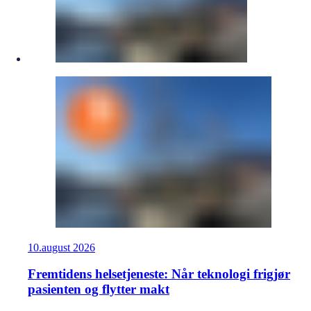
10.
august
2026
Fremtidens helsetjeneste: Når teknologi frigjør
pasienten og flytter makt