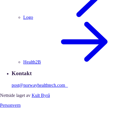
Logo
Health2B
Kontakt
post@norwayhealthtech.com
Nettside laget av
Kult Byrå
Personvern