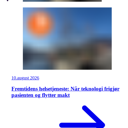
10.
august
2026
Fremtidens helsetjeneste: Når teknologi frigjør
pasienten og flytter makt