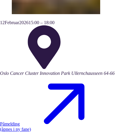
12
Februar
2026
15:00
–
18:00
Oslo Cancer Cluster Innovation Park Ullernchausseen 64-66
Påmelding
(åpnes i ny fane)